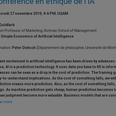
onférence en éthique de l’IA
aporama de 2 à 4 pages) à envoyer à humania (at) uqam (point) ca .
credi 27 novembre 2019, 4-6 PM
,
UQAM
orte implication dans les
Rencontres
de plusieurs facultés d’Avignon Uni
r!
 Goldfarb
ison Professor of Marketing, Rotman School of Management
ulter le
programme court
et le
programme complet
.
 Simple Economics of Artificial Intelligence
scrire
aux
Rencontres
.
mation:
Peter Dietsch
(Département de philosophie, Université de Mont
nt excitement in artificial intelligence has been driven by advances 
e, AI is a prediction technology. It uses data you have to fill in inf
ances can be seen as a drop in the cost of prediction. The framing 
y-to-understand implications. As the cost of something falls, we wil
iction means more prediction. Also, as the cost of something falls, i
ngs. As machine prediction gets cheap, human prediction becomes le
an judgment become more valuable. Business models that are const
nsformed, and organizations with an abundance of data and a good 
w more
antage.