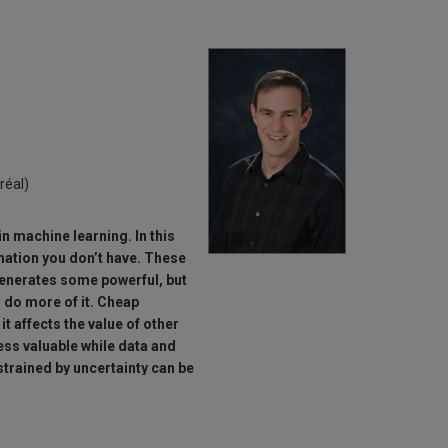
versité permet d’envisager de belles collaborations à
réal)
in machine learning. In this
ormation you don’t have. These
generates some powerful, but
l do more of it. Cheap
t affects the value of other
ss valuable while data and
rained by uncertainty can be
sense of judgment have an