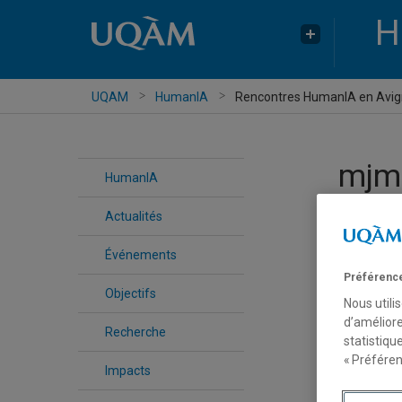
H
UQAM
HumanIA
Rencontres HumanIA en Avi
mjm
HumanIA
Actualités
R
Événements
Préférence
Objectifs
Nous utili
d’améliore
Recherche
statistiqu
« Préféren
Impacts