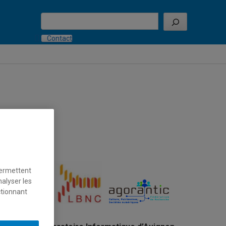
Search
Contact
019
permettent
nalyser les
ctionnant