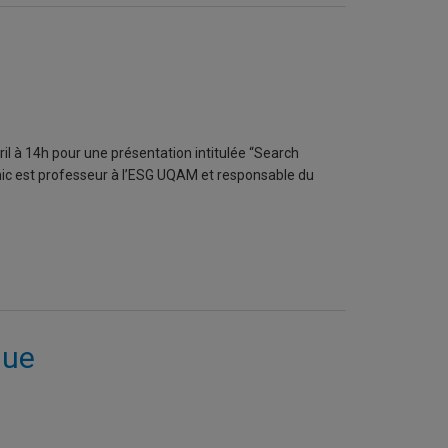
nd Professor of Marketing, at
ata Scientist at the Creative
ate at the National Bureau of
nges of the digital economy.
achines: The Simple Economics
R book
The Economics of Artificial
il à 14h pour une présentation intitulée “Search
nic est professeur à l’ESG UQAM et responsable du
que