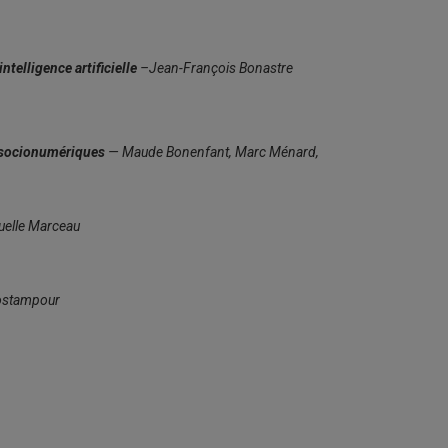
telligence artificielle
–Jean-François Bonastre
s socionumériques
— Maude Bonenfant, Marc Ménard,
elle Marceau
ostampour