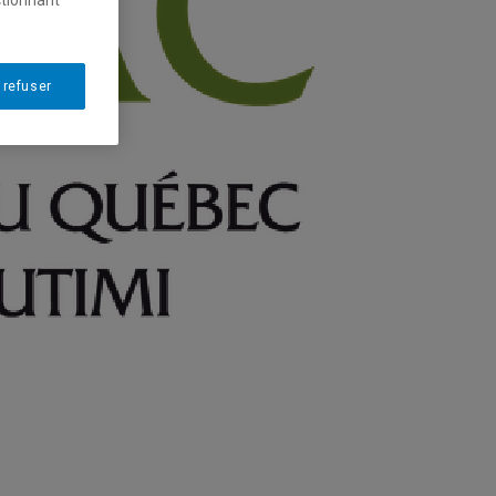
ctionnant
 refuser