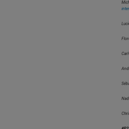
Mich
inte
Luci
Flor
Carl
Andr
Séb
Nadi
Chri
#P2 