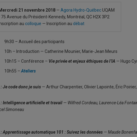
Mercredi 21 novembre 2018
—
Agora Hydro-Québec
UQAM
175 Avenue du Président-Kennedy, Montréal, QC H2X 3P2
Inscription au
colloque
— Inscription au
débat
9h30 – Accueil des participants
10h – Introduction — Catherine Mounier, Marie-Jean Meurs
10h15 – Conférence –
Vie privée et enjeux éthiques de l’IA
— Hugo Cyr
10h55 –
Ateliers
: Je code donc je suis
— Arthur Charpentier, Olivier Lapointe, Éric Poirie
: Intelligence artificielle et travail
— Wilfred Cordeau, Laurence-Léa Fontaine
cel Simoneau
: Apprentissage automatique 101 : Suivez les données
— Maude Bonenfan