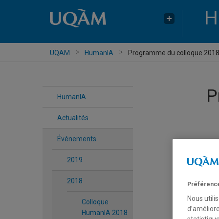
H
UQAM
HumanIA
Programme du colloque 201
P
HumanIA
Actualités
Événements
2019
2018
Préférence
Nous utili
Colloque
d’améliore
HumanIA 2018