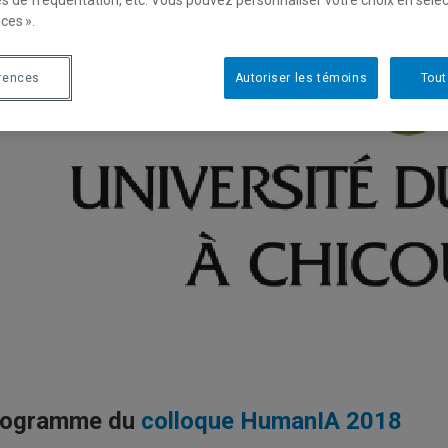
es de fréquentation, etc. Vous pouvez personnaliser votre choix en séle
ces ».
rences
Autoriser les témoins
Tout
rogramme du
colloque HumanIA 2018