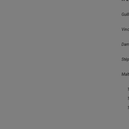
Guil
Vin
Dam
Sté
Maî