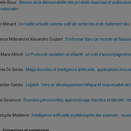
èle Rioux :
Mesure de la découvrabilite des produits musicaux et audiovisu
rnationales
e Ménard :
La réalité virtuelle comme outil de recherche et de traitement de
ence Millerand et Alexandre Coutant :
S’informer dans un monde de fausse
-Maria Mörch :
Le Protocole canadien en eSanté : un outil d’accompagnemen
ée De Serres :
Méga données et intelligence artificielle : applications innov
astien Gambs :
LegalIA : Vers un développement éthique et responsable de l’in
a Seraiocco :
Données personnelles, apprentissage machine et identité : Hey 
stophe Malaterre :
Intelligence artificielle et philosophie des sciences : n
: Entreprises et partenaires