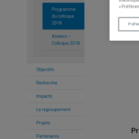
statistiqu
« Préféren
Programme
du colloque
2018
Préfé
Ateliers –
Colloque 2018
Objectifs
Recherche
Impacts
Le regroupement
Projets
P
Partenaires