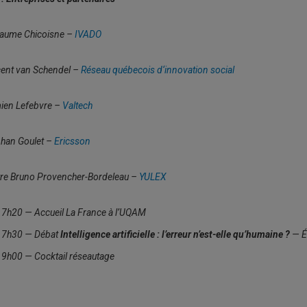
laume Chicoisne –
IVADO
cent van Schendel –
Réseau québecois d‘innovation social
ien Lefebvre –
Valtech
phan Goulet –
Ericsson
tre Bruno Provencher-Bordeleau –
YULEX
17h20 — Accueil
La France à l’UQAM
17h30 — Débat
Intelligence artificielle : l’erreur n’est-elle qu’humaine ?
— É
19h00 — Cocktail réseautage