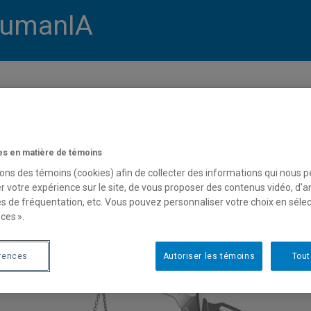
umanIA
USTICE PRÉDICTIVE
s en matière de témoins
t du projet :
septembre 2017
sons des témoins (cookies) afin de collecter des informations qui nous 
r votre expérience sur le site, de vous proposer des contenus vidéo, d’a
es de fréquentation, etc. Vous pouvez personnaliser votre choix en séle
rcheure de l’UQAM impliqué :
ces ».
ie-Jean Meurs
, Département d’informatique, Faculté des sciences, UQ
rences
Autoriser les témoins
Tout