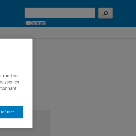
Search
Contact
permettent
nalyser les
ctionnant
AM
 refuser