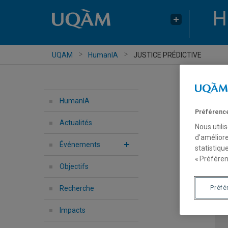
H
UQAM
HumanIA
JUSTICE PRÉDICTIVE
J
HumanIA
Préférence
Actualités
Débu
Nous utili
d’améliore
Événements
statistiqu
Che
« Préféren
Mar
Objectifs
Préfé
Recherche
Impacts