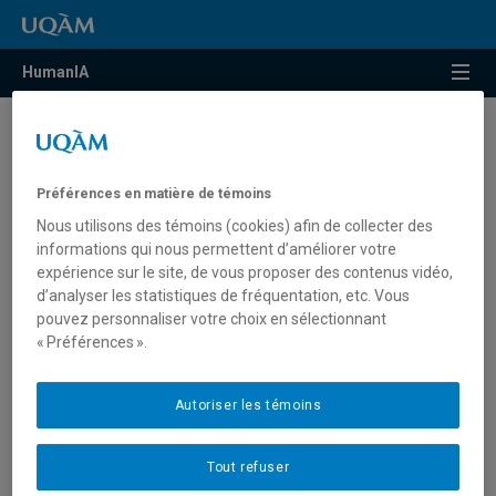
HumanIA
Éthique
INTELLIGENCE ARTIFICIELLE, ÉTHIQUE, JUSTICE ET DROITS HUMAINS –
Préférences en matière de témoins
LEGALIA
Nous utilisons des témoins (cookies) afin de collecter des
GOUVERNANCE RESPONSABLE DE L’INTERNET DES OBJETS DE LA VILLE
informations qui nous permettent d’améliorer votre
DE MONTRÉAL
expérience sur le site, de vous proposer des contenus vidéo,
d’analyser les statistiques de fréquentation, etc. Vous
DATA (Data and Algorithmic Transparency and Accountability)
pouvez personnaliser votre choix en sélectionnant
PROFILE
« Préférences ».
ÉGALITÉ, DISCRIMINATION ET INTELLIGENCE ARTIFICIELLE
Autoriser les témoins
RÉALITÉ VIRTUELLE ET PRÉSENCE SEXUELLE
QUELLES SONT LES CONDITIONS DE POSSIBILITÉ THÉORIQUES ET
Tout refuser
PRATIQUES DE L’INTÉGRATION ET DE L’ÉVALUATION ÉTHIQUE EN ETMIS?